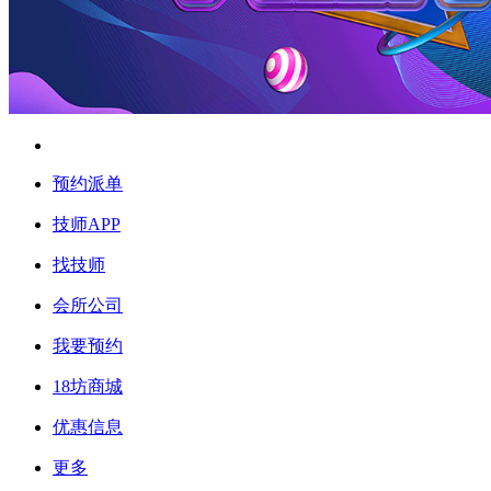
预约派单
技师APP
找技师
会所公司
我要预约
18坊商城
优惠信息
更多