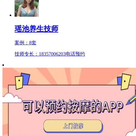
瑶池养生技师
案例：
8
套
技师专长：18357006203
电话预约