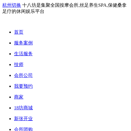
杭州切换
十八坊是集聚全国按摩会所,丝足养生SPA,保健桑拿
足疗的休闲娱乐平台
首页
服务案例
生活服务
技师
会所公司
我要预约
商家
18坊商城
新张开业
会所团购