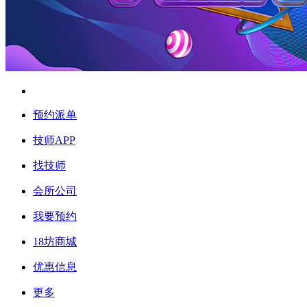
预约派单
技师APP
找技师
会所公司
我要预约
18坊商城
优惠信息
更多