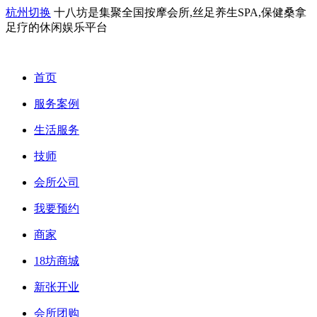
杭州切换
十八坊是集聚全国按摩会所,丝足养生SPA,保健桑拿
足疗的休闲娱乐平台
首页
服务案例
生活服务
技师
会所公司
我要预约
商家
18坊商城
新张开业
会所团购