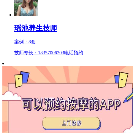
瑶池养生技师
案例：
8
套
技师专长：18357006203
电话预约